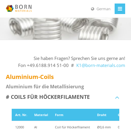
German
Sie haben Fragen? Sprechen Sie uns gerne an!
Fon +49.6188.914 51-00 #
K1@born-materials.com
Aluminium-Coils
Aluminium für die Metallisierung
# COILS FÜR HÖCKERFILAMENTE
Art. Nr.
Material
Form
Draht
Gewicht
12000
Al
Coil für Höckerfilament
Ø0,6 mm
0,12g