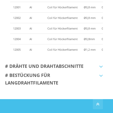
12001
Al
Coil für Höckerfilament
Ø0,8 mm
0,16g
12002
Al
Coil für Höckerfilament
Ø0,8 mm
0,2g
12003
Al
Coil für Höckerfilament
Ø0,8 mm
0,22g
12004
Al
Coil für Höckerfilament
Ø0,8mm
0,26g
12005
Al
Coil für Höckerfilament
Ø1,2 mm
0,4g
# DRÄHTE UND DRAHTABSCHNITTE
# BESTÜCKUNG FÜR
LANGDRAHTFILAMENTE